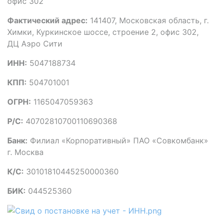
офис 302
Фактический адрес:
141407, Московская область, г.
Химки, Куркинское шоссе, строение 2, офис 302,
ДЦ Аэро Сити
ИНН:
5047188734
КПП:
504701001
ОГРН:
1165047059363
Р/С:
40702810700110690368
Банк:
Филиал «Корпоративный» ПАО «Совкомбанк»
г. Москва
К/С:
30101810445250000360
БИК:
044525360