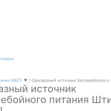
й сварки
тания (ИБП)
▼
/
Однофазный источник бесперебойного 
азный источник
ебойного питания Шт
L