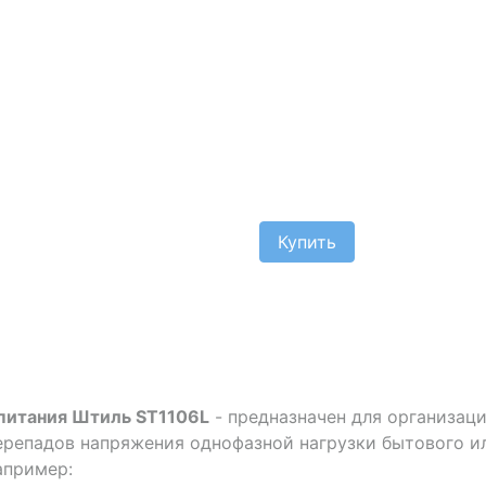
Купить
питания Штиль ST1106L
- предназначен для организац
ерепадов напряжения однофазной нагрузки бытового 
апример: