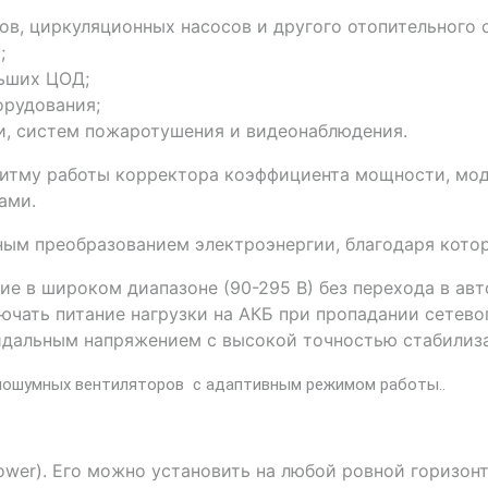
ов, циркуляционных насосов и другого отопительного 
;
льших ЦОД;
орудования;
и, систем пожаротушения и видеонаблюдения.
итму работы корректора коэффициента мощности, мод
ами.
йным преобразованием электроэнергии, благодаря кото
ие в широком диапазоне (90-295 В) без перехода в ав
ючать питание нагрузки на АКБ при пропадании сетево
идальным напряжением с высокой точностью стабилиза
лошумных вентиляторов с адаптивным режимом работы..
ower). Его можно установить на любой ровной горизон