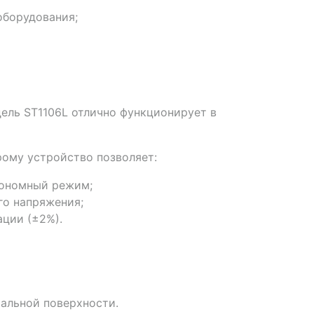
оборудования;
ель ST1106L отлично функционирует в
рому устройство позволяет:
тономный режим;
го напряжения;
ции (±2%).
тальной поверхности.