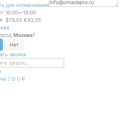
ь для копирования
т 10:00—18:00
Ф:
$79,55 €93,35
ква
город
Москва
?
ать звонок
и
ина
0
0 ₽