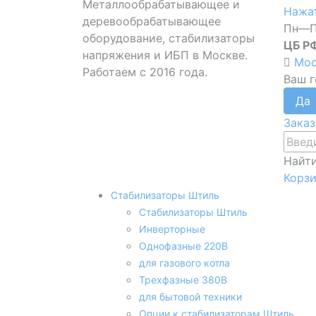
Металлообрабатывающее и
Нажат
деревообрабатывающее
Пн—П
оборудование, стабилизаторы
ЦБ Р
напряжения и ИБП в Москве.
Мос
Работаем с 2016 года.
Ваш 
Заказ
Найт
Корз
Стабилизаторы Штиль
Стабилизаторы Штиль
Инверторные
Однофазные 220В
для газового котла
Трехфазные 380В
для бытовой техники
Опции к стабилизаторам Штиль